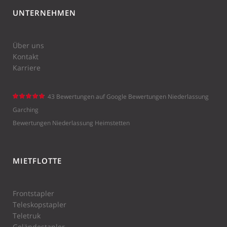
UNTERNEHMEN
Über uns
Kontakt
Karriere
43 Bewertungen auf Google
Bewertungen Niederlassung
Schefer
Garching
Mietstaple
Bewertungen Niederlassung Heimstetten
r GmbH
hat
4.7 von
5 Sternen
MIETFLOTTE
|
Frontstapler
Teleskopstapler
Teletruk
Geländestapler