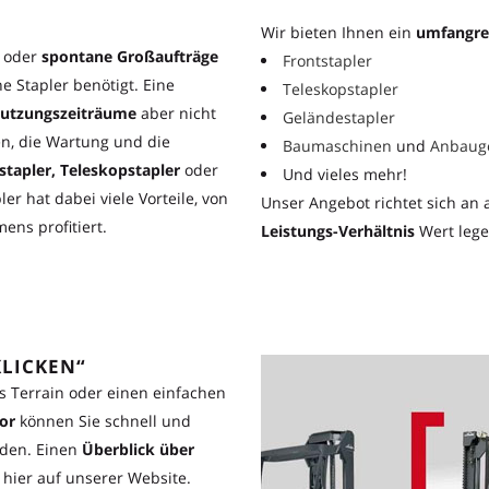
Wir bieten Ihnen ein
umfangre
oder
spontane Großaufträge
Frontstapler
 Stapler benötigt. Eine
Teleskopstapler
Nutzungszeiträume
aber nicht
Geländestapler
en, die Wartung und die
Baumaschinen
und
Anbaug
stapler
,
Teleskopstapler
oder
Und vieles mehr!
er hat dabei viele Vorteile, von
Unser Angebot richtet sich an 
ens profitiert.
Leistungs-Verhältnis
Wert lege
LICKEN“
es Terrain oder einen einfachen
or
können Sie schnell und
nden. Einen
Überblick über
t
hier
auf unserer Website.