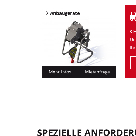
Anbaugeräte
Si
Un
Ih
Mehr Infos
Mietanfrage
SPEZIELLE ANFORDE