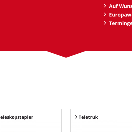
Auf Wuns
Europawe
Terminge
Teleskopstapler
Teletruk