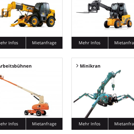
ehr Infos
Mietanfrage
Mehr Infos
Mietanfr
Arbeitsbühnen
Minikran
ehr Infos
Mietanfrage
Mehr Infos
Mietanfr