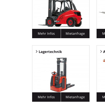
Mehr Infos
Mietanfrage
M
Lagertechnik
Mehr Infos
Mietanfrage
M