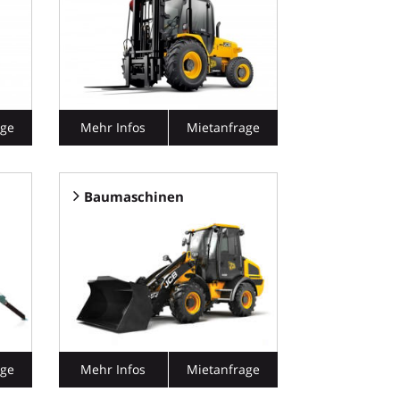
age
Mehr Infos
Mietanfrage
Baumaschinen
age
Mehr Infos
Mietanfrage