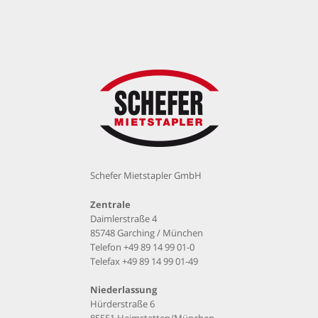
* Pflichtfelder bitte ausfüllen!
Anti-Roboter-Verifizierung
Hier klicken
Friendly
Captcha ⇗
Schefer Mietstapler GmbH
Zentrale
Daimlerstraße 4
85748 Garching / München
Telefon
+49 89 14 99 01-0
Telefax +49 89 14 99 01-49
Niederlassung
Hürderstraße 6