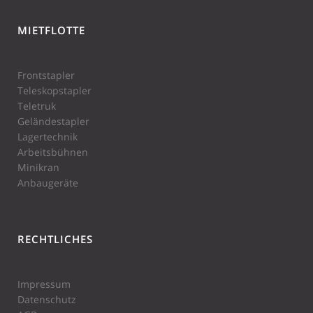
hat
4.7 von
5 Sternen
MIETFLOTTE
|
Frontstapler
Teleskopstapler
Teletruk
Geländestapler
Lagertechnik
Arbeitsbühnen
Minikran
Anbaugeräte
RECHTLICHES
Impressum
Datenschutz