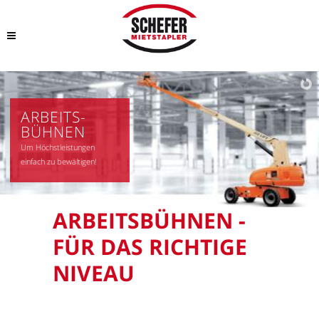
ARBEITS-
BÜHNEN
Um Höchstleistungen
einfach zu bewältigen!
ARBEITSBÜHNEN -
FÜR DAS RICHTIGE
NIVEAU