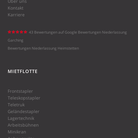
Über uns
Kontakt
Karriere
43 Bewertungen auf Google
Bewertungen Niederlassung
Schefer
Garching
Mietstaple
Bewertungen Niederlassung Heimstetten
r GmbH
hat
4.7 von
5 Sternen
MIETFLOTTE
|
Frontstapler
Teleskopstapler
Teletruk
Geländestapler
Lagertechnik
Arbeitsbühnen
Minikran